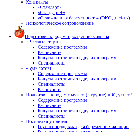
Контракты
«Стандарт»
«Стандарт +»
«Осложненная беременность» (ЭКО, двойня)
Психологическое сопровождение
Подготовка к родам и рождению малыша
«Веселые старты»
Содержание программы
Расписание
Бонусы и отличия от других программ
Специалисты
«Будь готов!»
Содержание программы
Бонусы и отличия от других программ
Специалисты
Расписание
Подготовка к родам с мужем (в группе) «Эй, ухнем
Содержание программы
Расписание
Бонусы и отличия от других программ
Специалисты
Посиделки у плетня
Группы поддержки для беременных женщин
Группы поддержки для мужчин