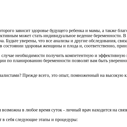
торого зависит здоровье будущего ребенка и мамы, а также бла
тивным может стать индивидуальное ведение беременности. В э
а. Будьте уверены, что все анализы и другие обследования, свя
в состоянии здоровья женщины и плода и, соответственно, при
 в случае необходимости получить компетентную и эффективную
ции по планированию беременности позволят вам быть уверенн
алистами? Прежде всего, это опыт, помноженный на высокую к
возможна в любое время суток - личный врач находится на связи
т в себя следующие этапы и процедуры: